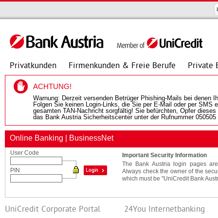
Privatkunden
Firmenkunden & Freie Berufe
Private 
ACHTUNG!
Warnung: Derzeit versenden Betrüger Phishing-Mails bei denen Ih
Folgen Sie keinen Login-Links, die Sie per E-Mail oder per SMS e
gesamten TAN-Nachricht sorgfältig! Sie befürchten, Opfer dieses
das Bank Austria Sicherheitscenter unter der Rufnummer 050505
Online Banking | BusinessNet
User Code
Important Security Information
The Bank Austria login pages are 
PIN
Always check the owner of the securi
which must be "UniCredit Bank Austria
UniCredit Corporate Portal
24You Internetbanking